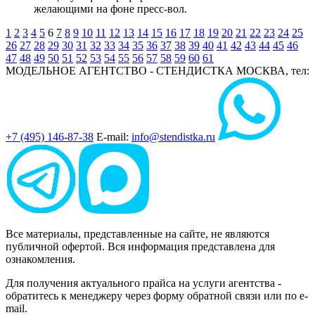
желающими на фоне пресс-вол.
1
2
3
4
5
6
7
8
9
10
11
12
13
14
15
16
17
18
19
20
21
22
23
24
25
26
27
28
29
30
31
32
33
34
35
36
37
38
39
40
41
42
43
44
45
46
47
48
49
50
51
52
53
54
55
56
57
58
59
60
61
МОДЕЛЬНОЕ АГЕНТСТВО - СТЕНДИСТКА
МОСКВА, тел:
+7 (495) 146-87-38
E-mail:
info@stendistka.ru
Все материалы, представленные на сайте, не являются
публичной офертой. Вся информация представлена для
ознакомления.
Для получения актуального прайса на услуги агентства -
обратитесь к менеджеру через форму обратной связи или по e-
mail.