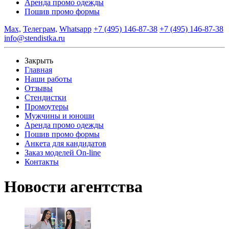
Аренда промо одежды
Пошив промо формы
Max,
Телеграм,
Whatsapp
+7 (495) 146-87-38
+7 (495) 146-87-38
info@stendistka.ru
Закрыть
Главная
Наши работы
Отзывы
Стендистки
Промоутеры
Мужчины и юноши
Аренда промо одежды
Пошив промо формы
Анкета для кандидатов
Заказ моделей On-line
Контакты
Новости агентства