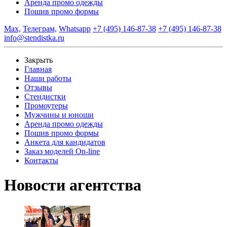
Аренда промо одежды
Пошив промо формы
Max,
Телеграм,
Whatsapp
+7 (495) 146-87-38
+7 (495) 146-87-38
info@stendistka.ru
Закрыть
Главная
Наши работы
Отзывы
Стендистки
Промоутеры
Мужчины и юноши
Аренда промо одежды
Пошив промо формы
Анкета для кандидатов
Заказ моделей On-line
Контакты
Новости агентства