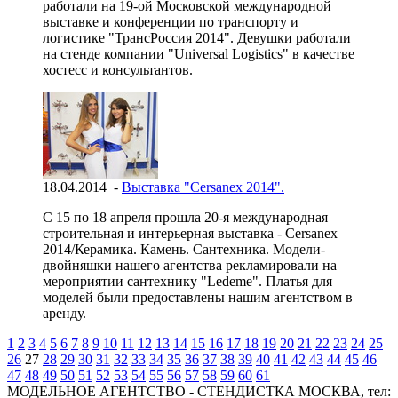
работали на 19-ой Московской международной
выставке и конференции по транспорту и
логистике "ТрансРоссия 2014". Девушки работали
на стенде компании "Universal Logistics" в качестве
хостесс и консультантов.
18.04.2014 -
Выставка "Cersanex 2014".
С 15 по 18 апреля прошла 20-я международная
строительная и интерьерная выставка - Cersanex –
2014/Керамика. Камень. Сантехника. Модели-
двойняшки нашего агентства рекламировали на
мероприятии сантехнику "Ledeme". Платья для
моделей были предоставлены нашим агентством в
аренду.
1
2
3
4
5
6
7
8
9
10
11
12
13
14
15
16
17
18
19
20
21
22
23
24
25
26
27
28
29
30
31
32
33
34
35
36
37
38
39
40
41
42
43
44
45
46
47
48
49
50
51
52
53
54
55
56
57
58
59
60
61
МОДЕЛЬНОЕ АГЕНТСТВО - СТЕНДИСТКА
МОСКВА, тел: