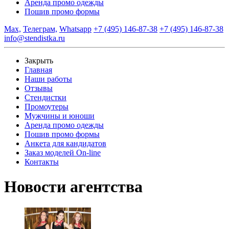
Аренда промо одежды
Пошив промо формы
Max,
Телеграм,
Whatsapp
+7 (495) 146-87-38
+7 (495) 146-87-38
info@stendistka.ru
Закрыть
Главная
Наши работы
Отзывы
Стендистки
Промоутеры
Мужчины и юноши
Аренда промо одежды
Пошив промо формы
Анкета для кандидатов
Заказ моделей On-line
Контакты
Новости агентства