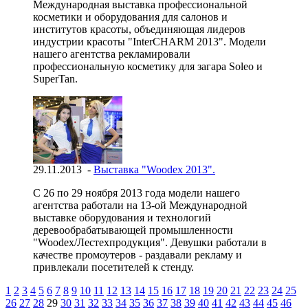
Международная выставка профессиональной
косметики и оборудования для салонов и
институтов красоты, объединяющая лидеров
индустрии красоты "InterCHARM 2013". Модели
нашего агентства рекламировали
профессиональную косметику для загара Soleo и
SuperTan.
29.11.2013 -
Выставка "Woodex 2013".
С 26 по 29 ноября 2013 года модели нашего
агентства работали на 13-ой Международной
выставке оборудования и технологий
деревообрабатывающей промышленности
"Woodex/Лестехпродукция". Девушки работали в
качестве промоутеров - раздавали рекламу и
привлекали посетителей к стенду.
1
2
3
4
5
6
7
8
9
10
11
12
13
14
15
16
17
18
19
20
21
22
23
24
25
26
27
28
29
30
31
32
33
34
35
36
37
38
39
40
41
42
43
44
45
46