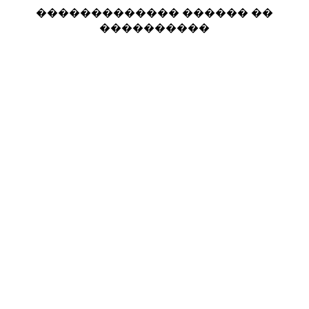
������������� ������ ��
����������