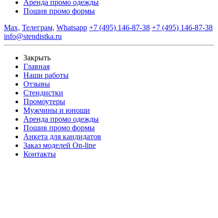
Аренда промо одежды
Пошив промо формы
Max,
Телеграм,
Whatsapp
+7 (495) 146-87-38
+7 (495) 146-87-38
info@stendistka.ru
Закрыть
Главная
Наши работы
Отзывы
Стендистки
Промоутеры
Мужчины и юноши
Аренда промо одежды
Пошив промо формы
Анкета для кандидатов
Заказ моделей On-line
Контакты