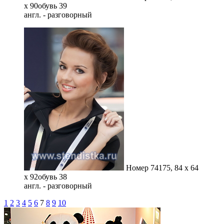
x 90
обувь 39
англ. - разговорный
Номер 74
175, 84 x 64
x 92
обувь 38
англ. - разговорный
1
2
3
4
5
6
7
8
9
10