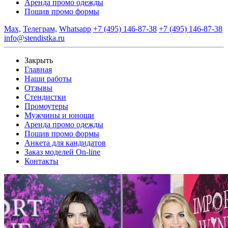
Аренда промо одежды
Пошив промо формы
Max,
Телеграм,
Whatsapp
+7 (495) 146-87-38
+7 (495) 146-87-38
info@stendistka.ru
Закрыть
Главная
Наши работы
Отзывы
Стендистки
Промоутеры
Мужчины и юноши
Аренда промо одежды
Пошив промо формы
Анкета для кандидатов
Заказ моделей On-line
Контакты