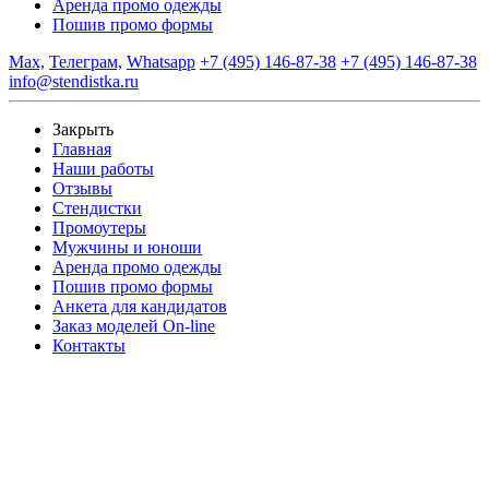
Аренда промо одежды
Пошив промо формы
Max,
Телеграм,
Whatsapp
+7 (495) 146-87-38
+7 (495) 146-87-38
info@stendistka.ru
Закрыть
Главная
Наши работы
Отзывы
Стендистки
Промоутеры
Мужчины и юноши
Аренда промо одежды
Пошив промо формы
Анкета для кандидатов
Заказ моделей On-line
Контакты