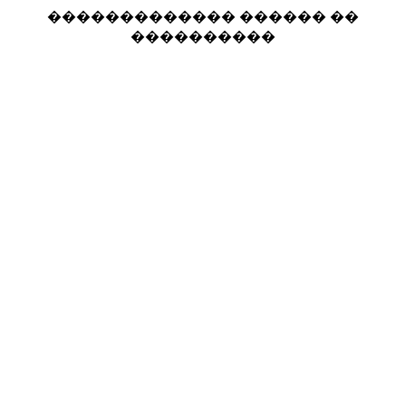
������������� ������ ��
����������