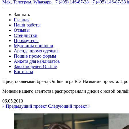
Max,
Телеграм,
Whatsapp
+7 (495) 146-87-38
+7 (495) 146-87-38
i
Закрыть
Главная
Наши работы
Отзывы
Стендистки
Промоутеры
Мужчины и юноши
Аренда промо одежды
Пошив промо формы
Анкета для кандидатов
Заказ моделей On-line
Контакты
Представляемый бренд:
On-line игра R-2
Название проекта:
Про
Модели нашего агентства распространяли диски с новой онла
06.05.2010
« Предыдущий проект
Следующий проект »