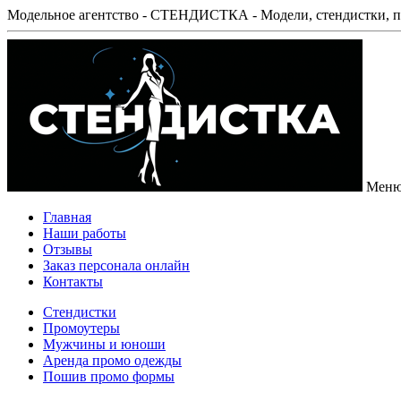
Модельное агентство - СТЕНДИСТКА - Модели, стендистки, п
Мен
Главная
Наши работы
Отзывы
Заказ персонала онлайн
Контакты
Стендистки
Промоутеры
Мужчины и юноши
Аренда промо одежды
Пошив промо формы