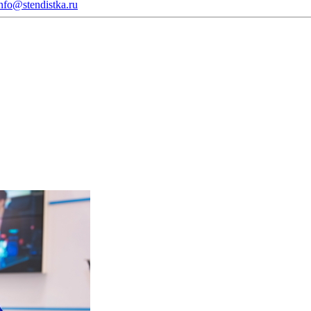
nfo@stendistka.ru