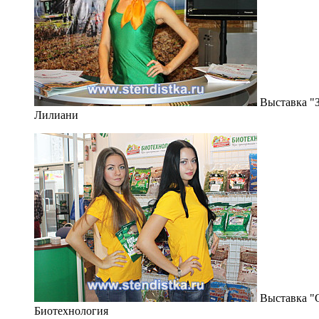
Выставка "З
Лилиани
Выставка "О
Биотехнология