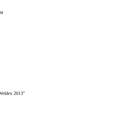
ия
eldex 2013"