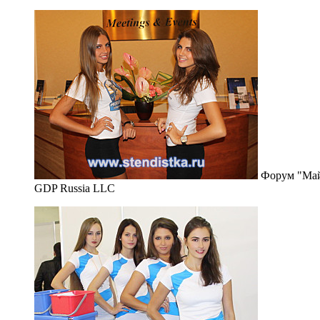
Форум "Май
GDP Russia LLC