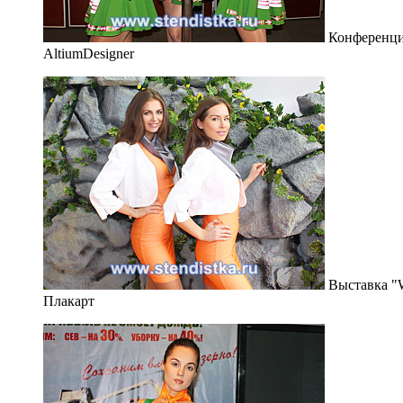
Конференц
AltiumDesigner
Выставка "W
Плакарт