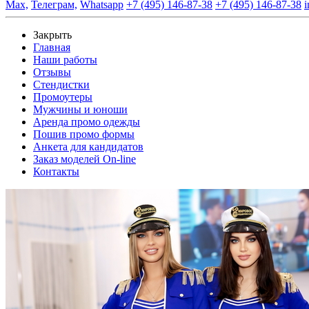
Max,
Телеграм,
Whatsapp
+7 (495) 146-87-38
+7 (495) 146-87-38
i
Закрыть
Главная
Наши работы
Отзывы
Стендистки
Промоутеры
Мужчины и юноши
Аренда промо одежды
Пошив промо формы
Анкета для кандидатов
Заказ моделей On-line
Контакты