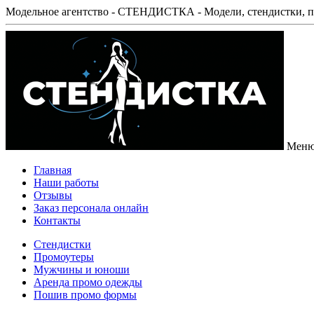
Модельное агентство - СТЕНДИСТКА - Модели, стендистки, п
Мен
Главная
Наши работы
Отзывы
Заказ персонала онлайн
Контакты
Стендистки
Промоутеры
Мужчины и юноши
Аренда промо одежды
Пошив промо формы