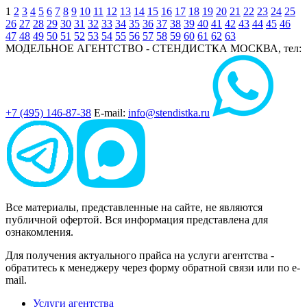
1
2
3
4
5
6
7
8
9
10
11
12
13
14
15
16
17
18
19
20
21
22
23
24
25
26
27
28
29
30
31
32
33
34
35
36
37
38
39
40
41
42
43
44
45
46
47
48
49
50
51
52
53
54
55
56
57
58
59
60
61
62
63
МОДЕЛЬНОЕ АГЕНТСТВО - СТЕНДИСТКА
МОСКВА, тел:
+7 (495) 146-87-38
E-mail:
info@stendistka.ru
Все материалы, представленные на сайте, не являются
публичной офертой. Вся информация представлена для
ознакомления.
Для получения актуального прайса на услуги агентства -
обратитесь к менеджеру через форму обратной связи или по e-
mail.
Услуги агентства