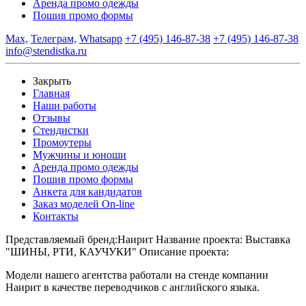
Аренда промо одежды
Пошив промо формы
Max,
Телеграм,
Whatsapp
+7 (495) 146-87-38
+7 (495) 146-87-38
info@stendistka.ru
Закрыть
Главная
Наши работы
Отзывы
Стендистки
Промоутеры
Мужчины и юноши
Аренда промо одежды
Пошив промо формы
Анкета для кандидатов
Заказ моделей On-line
Контакты
Представляемый бренд:
Наирит
Название проекта:
Выставка
"ШИНЫ, РТИ, КАУЧУКИ"
Описание проекта:
Модели нашего агентства работали на стенде компании
Наирит в качестве переводчиков с английского языка.