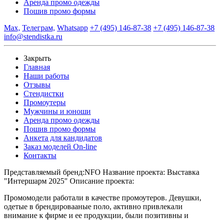
Аренда промо одежды
Пошив промо формы
Max,
Телеграм,
Whatsapp
+7 (495) 146-87-38
+7 (495) 146-87-38
info@stendistka.ru
Закрыть
Главная
Наши работы
Отзывы
Стендистки
Промоутеры
Мужчины и юноши
Аренда промо одежды
Пошив промо формы
Анкета для кандидатов
Заказ моделей On-line
Контакты
Представляемый бренд:
NFO
Название проекта:
Выставка
"Интершарм 2025"
Описание проекта:
Промомодели работали в качестве промоутеров. Девушки,
одетые в брендировааные поло, активно привлекали
внимание к фирме и ее продукции, были позитивны и