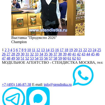
Выставка "Продэкспо 2026"
Champion
1
2
3
4
5
6
7
8
9
10
11
12
13
14
15
16
17
18
19
20
21
22
23
24
25
26
27
28
29
30
31
32
33
34
35
36
37
38
39
40
41
42
43
44
45
46
47
48
49
50
51
52
53
54
55
56
57
58
59
60
61
62
63
МОДЕЛЬНОЕ АГЕНТСТВО - СТЕНДИСТКА
МОСКВА, тел:
+7 (495) 146-87-38
E-mail:
info@stendistka.ru