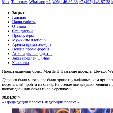
Max,
Телеграм,
Whatsapp
+7 (495) 146-87-38
+7 (495) 146-87-38
i
Закрыть
Главная
Наши работы
Отзывы
Стендистки
Промоутеры
Мужчины и юноши
Аренда промо одежды
Пошив промо формы
Анкета для кандидатов
Заказ моделей On-line
Контакты
Представляемый бренд:
Мой ЗиП
Название проекта:
Elevator W
Девушек было много, все были яркие и улыбчивые, чем привле
посетителей пройти на стенд. На стенде две девушки меняли п
шоколадкой или бокал пива с орешками.
29.04.2017
« Предыдущий проект
Следующий проект »