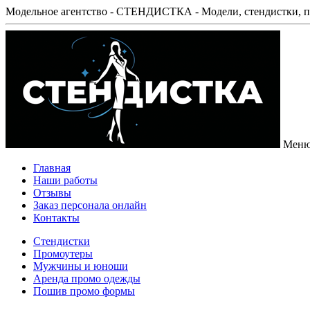
Модельное агентство - СТЕНДИСТКА - Модели, стендистки, п
Мен
Главная
Наши работы
Отзывы
Заказ персонала онлайн
Контакты
Стендистки
Промоутеры
Мужчины и юноши
Аренда промо одежды
Пошив промо формы