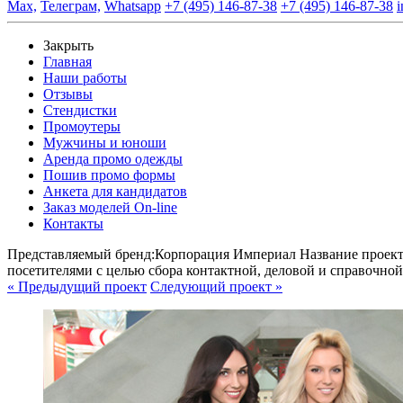
Max,
Телеграм,
Whatsapp
+7 (495) 146-87-38
+7 (495) 146-87-38
i
Закрыть
Главная
Наши работы
Отзывы
Стендистки
Промоутеры
Мужчины и юноши
Аренда промо одежды
Пошив промо формы
Анкета для кандидатов
Заказ моделей On-line
Контакты
Представляемый бренд:
Корпорация Империал
Название проект
посетителями с целью сбора контактной, деловой и справочн
« Предыдущий проект
Следующий проект »