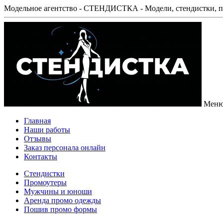
Модельное агентство - СТЕНДИСТКА - Модели, стендистки, п
Мен
Главная
Наши работы
Отзывы
Заказ персонала онлайн
Контакты
Стендистки
Промоутеры
Мужчины и юноши
Аренда промо одежды
Пошив промо формы