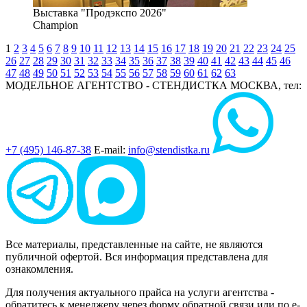
Выставка "Продэкспо 2026"
Champion
1
2
3
4
5
6
7
8
9
10
11
12
13
14
15
16
17
18
19
20
21
22
23
24
25
26
27
28
29
30
31
32
33
34
35
36
37
38
39
40
41
42
43
44
45
46
47
48
49
50
51
52
53
54
55
56
57
58
59
60
61
62
63
МОДЕЛЬНОЕ АГЕНТСТВО - СТЕНДИСТКА
МОСКВА, тел:
+7 (495) 146-87-38
E-mail:
info@stendistka.ru
Все материалы, представленные на сайте, не являются
публичной офертой. Вся информация представлена для
ознакомления.
Для получения актуального прайса на услуги агентства -
обратитесь к менеджеру через форму обратной связи или по e-