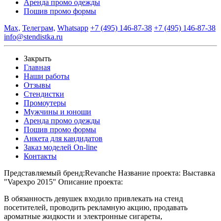
Аренда промо одежды
Пошив промо формы
Max,
Телеграм,
Whatsapp
+7 (495) 146-87-38
+7 (495) 146-87-38
info@stendistka.ru
Закрыть
Главная
Наши работы
Отзывы
Стендистки
Промоутеры
Мужчины и юноши
Аренда промо одежды
Пошив промо формы
Анкета для кандидатов
Заказ моделей On-line
Контакты
Представляемый бренд:
Revanche
Название проекта:
Выставка
"Vapexpo 2015"
Описание проекта:
В обязанность девушек входило привлекать на стенд
посетителей, проводить рекламную акцию, продавать
ароматные жидкости и электронные сигареты,