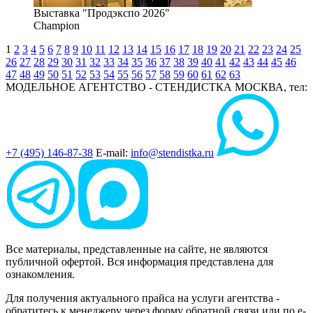
Выставка "Продэкспо 2026"
Champion
1
2
3
4
5
6
7
8
9
10
11
12
13
14
15
16
17
18
19
20
21
22
23
24
25
26
27
28
29
30
31
32
33
34
35
36
37
38
39
40
41
42
43
44
45
46
47
48
49
50
51
52
53
54
55
56
57
58
59
60
61
62
63
МОДЕЛЬНОЕ АГЕНТСТВО - СТЕНДИСТКА
МОСКВА, тел:
+7 (495) 146-87-38
E-mail:
info@stendistka.ru
Все материалы, представленные на сайте, не являются
публичной офертой. Вся информация представлена для
ознакомления.
Для получения актуального прайса на услуги агентства -
обратитесь к менеджеру через форму обратной связи или по e-