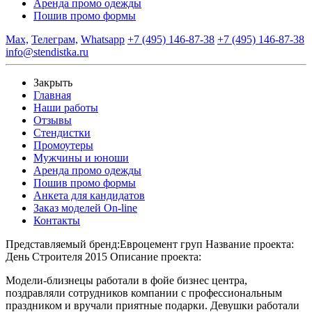
Аренда промо одежды
Пошив промо формы
Max,
Телеграм,
Whatsapp
+7 (495) 146-87-38
+7 (495) 146-87-38
info@stendistka.ru
Закрыть
Главная
Наши работы
Отзывы
Стендистки
Промоутеры
Мужчины и юноши
Аренда промо одежды
Пошив промо формы
Анкета для кандидатов
Заказ моделей On-line
Контакты
Представляемый бренд:
Евроцемент груп
Название проекта:
День Строителя 2015
Описание проекта:
Модели-близнецы работали в фойе бизнес центра,
поздравляли сотрудников компании с профессиональным
праздником и вручали приятные подарки. Девушки работали