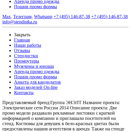
Аренда промо одежды
Пошив промо формы
Max,
Телеграм,
Whatsapp
+7 (495) 146-87-38
+7 (495) 146-87-38
info@stendistka.ru
Закрыть
Главная
Наши работы
Отзывы
Стендистки
Промоутеры
Мужчины и юноши
Аренда промо одежды
Пошив промо формы
Анкета для кандидатов
Заказ моделей On-line
Контакты
Представляемый бренд:
Группа ЭНЭЛТ
Название проекта:
Электрические сети России 2014
Описание проекта:
Две
промо модели раздавали рекламные листовки с краткой
информацией о компании и приглашали посетителей на
стенд. Костюмы для девушек в бело-красных цветах были
предоставлены нашим агентством в аренду. Также на стенде