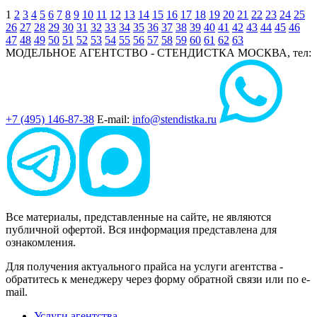
1
2
3
4
5
6
7
8
9
10
11
12
13
14
15
16
17
18
19
20
21
22
23
24
25
26
27
28
29
30
31
32
33
34
35
36
37
38
39
40
41
42
43
44
45
46
47
48
49
50
51
52
53
54
55
56
57
58
59
60
61
62
63
МОДЕЛЬНОЕ АГЕНТСТВО - СТЕНДИСТКА
МОСКВА, тел:
+7 (495) 146-87-38
E-mail:
info@stendistka.ru
Все материалы, представленные на сайте, не являются
публичной офертой. Вся информация представлена для
ознакомления.
Для получения актуального прайса на услуги агентства -
обратитесь к менеджеру через форму обратной связи или по e-
mail.
Услуги агентства