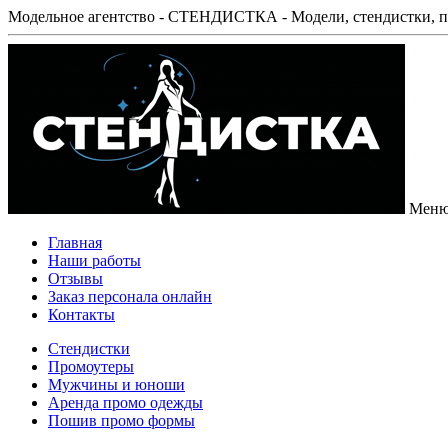
Модельное агентство - СТЕНДИСТКА - Модели, стендистки, п
Мен
Главная
Наши работы
Отзывы
Заказ персонала онлайн
Контакты
Стендистки
Промоутеры
Мужчины и юноши
Аренда промо одежды
Пошив промо формы