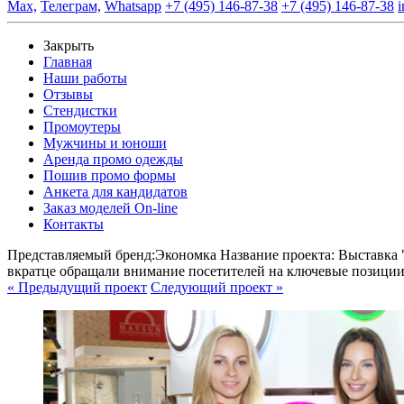
Max,
Телеграм,
Whatsapp
+7 (495) 146-87-38
+7 (495) 146-87-38
i
Закрыть
Главная
Наши работы
Отзывы
Стендистки
Промоутеры
Мужчины и юноши
Аренда промо одежды
Пошив промо формы
Анкета для кандидатов
Заказ моделей On-line
Контакты
Представляемый бренд:
Экономка
Название проекта:
Выставка 
вкратце обращали внимание посетителей на ключевые позиции
« Предыдущий проект
Следующий проект »