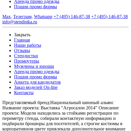
Аренда промо одежды
Пошив промо формы
Max,
Телеграм,
Whatsapp
+7 (495) 146-87-38
+7 (495) 146-87-38
info@stendistka.ru
Закрыть
Главная
Наши работы
Отзывы
Стендистки
Промоутеры
Мужчины и юноши
Аренда промо одежды
Пошив промо формы
Анкета для кандидатов
Заказ моделей On-line
Контакты
Представляемый бренд:
Национальный шинный альянс
Название проекта:
Выставка "Агросалон 2014"
Описание
проекта:
Модели находились за стойками регистрации по
периметру стенда, собирали контактную информацию и
подбирали брошюры для посетителей, а строгие костюмы в
корпоративном цвете привлекали дополнительное внимание