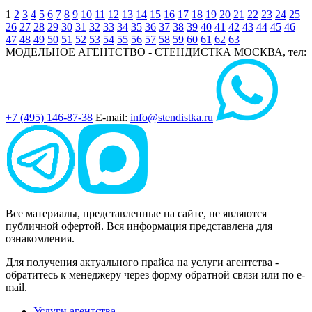
1
2
3
4
5
6
7
8
9
10
11
12
13
14
15
16
17
18
19
20
21
22
23
24
25
26
27
28
29
30
31
32
33
34
35
36
37
38
39
40
41
42
43
44
45
46
47
48
49
50
51
52
53
54
55
56
57
58
59
60
61
62
63
МОДЕЛЬНОЕ АГЕНТСТВО - СТЕНДИСТКА
МОСКВА, тел:
+7 (495) 146-87-38
E-mail:
info@stendistka.ru
Все материалы, представленные на сайте, не являются
публичной офертой. Вся информация представлена для
ознакомления.
Для получения актуального прайса на услуги агентства -
обратитесь к менеджеру через форму обратной связи или по e-
mail.
Услуги агентства