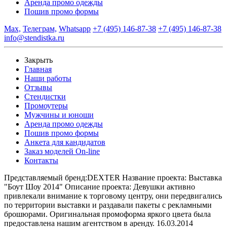
Аренда промо одежды
Пошив промо формы
Max,
Телеграм,
Whatsapp
+7 (495) 146-87-38
+7 (495) 146-87-38
info@stendistka.ru
Закрыть
Главная
Наши работы
Отзывы
Стендистки
Промоутеры
Мужчины и юноши
Аренда промо одежды
Пошив промо формы
Анкета для кандидатов
Заказ моделей On-line
Контакты
Представляемый бренд:
DEXTER
Название проекта:
Выставка
"Боут Шоу 2014"
Описание проекта:
Девушки активно
привлекали внимание к торговому центру, они передвигались
по территории выставки и раздавали пакеты с рекламными
брошюрами. Оригинальная промоформа яркого цвета была
предоставлена нашим агентством в аренду.
16.03.2014