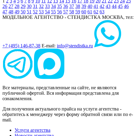
1
2
3
4
5
6
7
8
9
10
11
12
13
14
15
16
17
18
19
20
21
22
23
24
25
26
27
28
29
30
31
32
33
34
35
36
37
38
39
40
41
42
43
44
45
46
47
48
49
50
51
52
53
54
55
56
57
58
59
60
61
62
63
МОДЕЛЬНОЕ АГЕНТСТВО - СТЕНДИСТКА
МОСКВА, тел:
+7 (495) 146-87-38
E-mail:
info@stendistka.ru
Все материалы, представленные на сайте, не являются
публичной офертой. Вся информация представлена для
ознакомления.
Для получения актуального прайса на услуги агентства -
обратитесь к менеджеру через форму обратной связи или по e-
mail.
Услуги агентства
Новости агентства