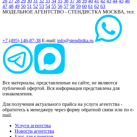
26
27
28
29
30
31
32
33
34
35
36
37
38
39
40
41
42
43
44
45
46
47
48
49
50
51
52
53
54
55
56
57
58
59
60
61
62
63
МОДЕЛЬНОЕ АГЕНТСТВО - СТЕНДИСТКА
МОСКВА, тел:
+7 (495) 146-87-38
E-mail:
info@stendistka.ru
Все материалы, представленные на сайте, не являются
публичной офертой. Вся информация представлена для
ознакомления.
Для получения актуального прайса на услуги агентства -
обратитесь к менеджеру через форму обратной связи или по e-
mail.
Услуги агентства
Новости агентства
Блог для клиентов