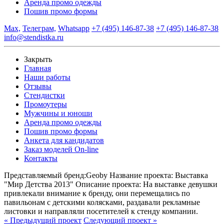
Аренда промо одежды
Пошив промо формы
Max,
Телеграм,
Whatsapp
+7 (495) 146-87-38
+7 (495) 146-87-38
info@stendistka.ru
Закрыть
Главная
Наши работы
Отзывы
Стендистки
Промоутеры
Мужчины и юноши
Аренда промо одежды
Пошив промо формы
Анкета для кандидатов
Заказ моделей On-line
Контакты
Представляемый бренд:
Geoby
Название проекта:
Выставка
"Мир Детства 2013"
Описание проекта:
На выставке девушки
привлекали внимание к бренду, они перемещались по
павильонам с детскими колясками, раздавали рекламные
листовки и направляли посетителей к стенду компании.
« Предыдущий проект
Следующий проект »