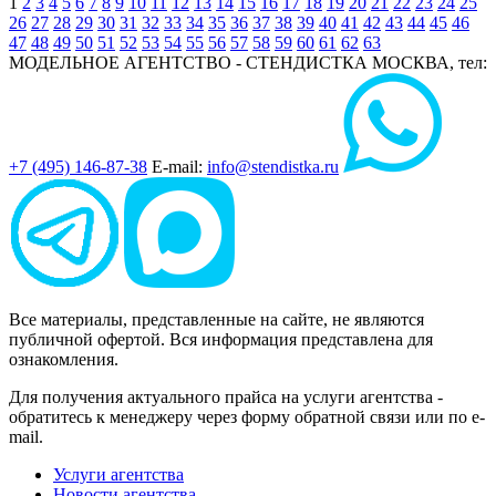
1
2
3
4
5
6
7
8
9
10
11
12
13
14
15
16
17
18
19
20
21
22
23
24
25
26
27
28
29
30
31
32
33
34
35
36
37
38
39
40
41
42
43
44
45
46
47
48
49
50
51
52
53
54
55
56
57
58
59
60
61
62
63
МОДЕЛЬНОЕ АГЕНТСТВО - СТЕНДИСТКА
МОСКВА, тел:
+7 (495) 146-87-38
E-mail:
info@stendistka.ru
Все материалы, представленные на сайте, не являются
публичной офертой. Вся информация представлена для
ознакомления.
Для получения актуального прайса на услуги агентства -
обратитесь к менеджеру через форму обратной связи или по e-
mail.
Услуги агентства
Новости агентства