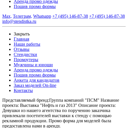
Аренда промо одежды
Пошив промо формы
Max,
Телеграм,
Whatsapp
+7 (495) 146-87-38
+7 (495) 146-87-38
info@stendistka.ru
Закрыть
Главная
Наши работы
Отзывы
Стендистки
Промоутеры
Мужчины и юноши
Аренда промо одежды
Пошив промо формы
Анкета для кандидатов
Заказ моделей On-line
Контакты
Представляемый бренд:
Группа компаний "ПСМ"
Название
проекта:
Выставка "Нефть и газ 2013"
Описание проекта:
Девушки из нашего агентства по поручению заказчика
привлекали посетителей выставки к стенду с помощью
рекламной продукции. Промо форма для моделей была
предоставлена нами в аренду.