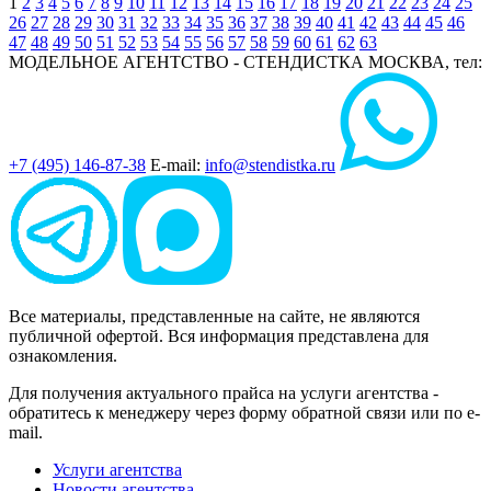
1
2
3
4
5
6
7
8
9
10
11
12
13
14
15
16
17
18
19
20
21
22
23
24
25
26
27
28
29
30
31
32
33
34
35
36
37
38
39
40
41
42
43
44
45
46
47
48
49
50
51
52
53
54
55
56
57
58
59
60
61
62
63
МОДЕЛЬНОЕ АГЕНТСТВО - СТЕНДИСТКА
МОСКВА, тел:
+7 (495) 146-87-38
E-mail:
info@stendistka.ru
Все материалы, представленные на сайте, не являются
публичной офертой. Вся информация представлена для
ознакомления.
Для получения актуального прайса на услуги агентства -
обратитесь к менеджеру через форму обратной связи или по e-
mail.
Услуги агентства
Новости агентства