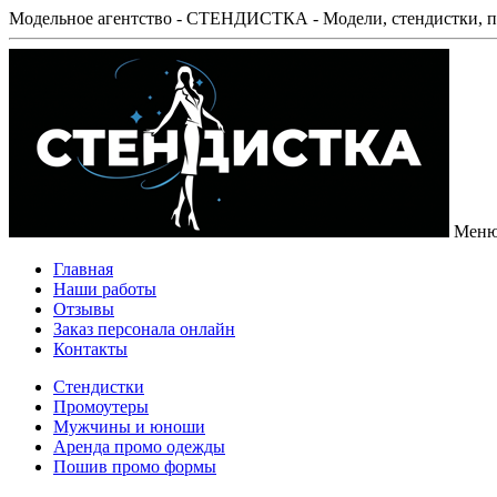
Модельное агентство - СТЕНДИСТКА - Модели, стендистки, п
Мен
Главная
Наши работы
Отзывы
Заказ персонала онлайн
Контакты
Стендистки
Промоутеры
Мужчины и юноши
Аренда промо одежды
Пошив промо формы