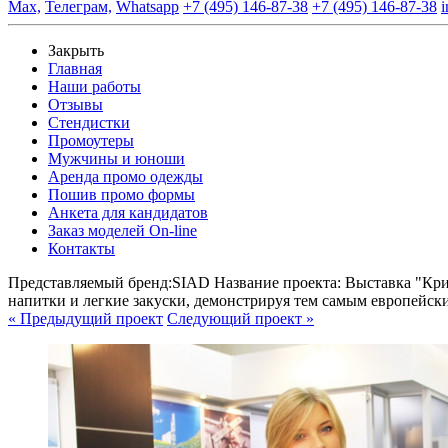
Max,
Телеграм,
Whatsapp
+7 (495) 146-87-38
+7 (495) 146-87-38
i
Закрыть
Главная
Наши работы
Отзывы
Стендистки
Промоутеры
Мужчины и юноши
Аренда промо одежды
Пошив промо формы
Анкета для кандидатов
Заказ моделей On-line
Контакты
Представляемый бренд:
SIAD
Название проекта:
Выставка "Кри
напитки и легкие закуски, демонстрируя тем самым европейск
« Предыдущий проект
Следующий проект »