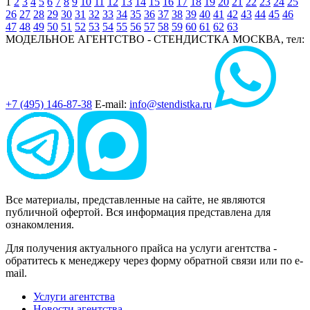
1
2
3
4
5
6
7
8
9
10
11
12
13
14
15
16
17
18
19
20
21
22
23
24
25
26
27
28
29
30
31
32
33
34
35
36
37
38
39
40
41
42
43
44
45
46
47
48
49
50
51
52
53
54
55
56
57
58
59
60
61
62
63
МОДЕЛЬНОЕ АГЕНТСТВО - СТЕНДИСТКА
МОСКВА, тел:
+7 (495) 146-87-38
E-mail:
info@stendistka.ru
Все материалы, представленные на сайте, не являются
публичной офертой. Вся информация представлена для
ознакомления.
Для получения актуального прайса на услуги агентства -
обратитесь к менеджеру через форму обратной связи или по e-
mail.
Услуги агентства
Новости агентства