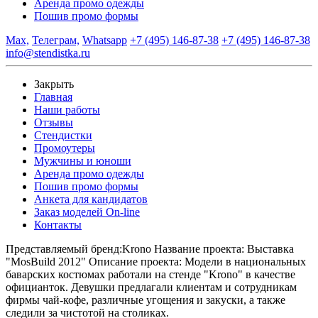
Аренда промо одежды
Пошив промо формы
Max,
Телеграм,
Whatsapp
+7 (495) 146-87-38
+7 (495) 146-87-38
info@stendistka.ru
Закрыть
Главная
Наши работы
Отзывы
Стендистки
Промоутеры
Мужчины и юноши
Аренда промо одежды
Пошив промо формы
Анкета для кандидатов
Заказ моделей On-line
Контакты
Представляемый бренд:
Krono
Название проекта:
Выставка
"MosBuild 2012"
Описание проекта:
Модели в национальных
баварских костюмах работали на стенде "Krono" в качестве
официанток. Девушки предлагали клиентам и сотрудникам
фирмы чай-кофе, различные угощения и закуски, а также
следили за чистотой на столиках.