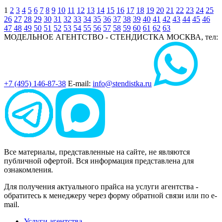
1
2
3
4
5
6
7
8
9
10
11
12
13
14
15
16
17
18
19
20
21
22
23
24
25
26
27
28
29
30
31
32
33
34
35
36
37
38
39
40
41
42
43
44
45
46
47
48
49
50
51
52
53
54
55
56
57
58
59
60
61
62
63
МОДЕЛЬНОЕ АГЕНТСТВО - СТЕНДИСТКА
МОСКВА, тел:
+7 (495) 146-87-38
E-mail:
info@stendistka.ru
Все материалы, представленные на сайте, не являются
публичной офертой. Вся информация представлена для
ознакомления.
Для получения актуального прайса на услуги агентства -
обратитесь к менеджеру через форму обратной связи или по e-
mail.
Услуги агентства