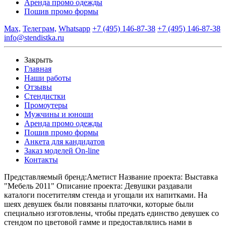
Аренда промо одежды
Пошив промо формы
Max,
Телеграм,
Whatsapp
+7 (495) 146-87-38
+7 (495) 146-87-38
info@stendistka.ru
Закрыть
Главная
Наши работы
Отзывы
Стендистки
Промоутеры
Мужчины и юноши
Аренда промо одежды
Пошив промо формы
Анкета для кандидатов
Заказ моделей On-line
Контакты
Представляемый бренд:
Аметист
Название проекта:
Выставка
"Мебель 2011"
Описание проекта:
Девушки раздавали
каталоги посетителям стенда и угощали их напитками. На
шеях девушек были повязаны платочки, которые были
специально изготовлены, чтобы предать единство девушек со
стендом по цветовой гамме и предоставлялись нами в