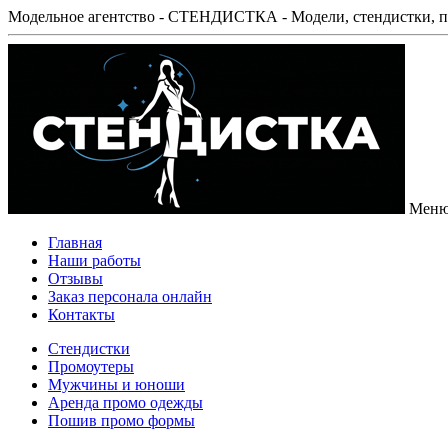
Модельное агентство - СТЕНДИСТКА - Модели, стендистки, п
Мен
Главная
Наши работы
Отзывы
Заказ персонала онлайн
Контакты
Стендистки
Промоутеры
Мужчины и юноши
Аренда промо одежды
Пошив промо формы