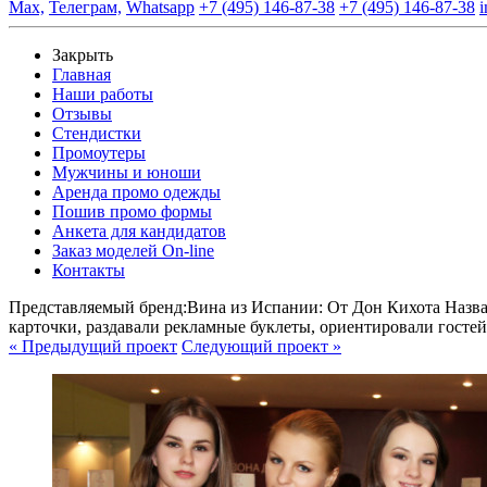
Max,
Телеграм,
Whatsapp
+7 (495) 146-87-38
+7 (495) 146-87-38
i
Закрыть
Главная
Наши работы
Отзывы
Стендистки
Промоутеры
Мужчины и юноши
Аренда промо одежды
Пошив промо формы
Анкета для кандидатов
Заказ моделей On-line
Контакты
Представляемый бренд:
Вина из Испании: От Дон Кихота
Назва
карточки, раздавали рекламные буклеты, ориентировали гостей
« Предыдущий проект
Следующий проект »