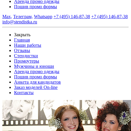
Аренда промо одежды
Пошив промо формы
Max,
Телеграм,
Whatsapp
+7 (495) 146-87-38
+7 (495) 146-87-38
info@stendistka.ru
Закрыть
Главная
Наши работы
Отзывы
Стендистки
Промоутеры
Мужчины и юноши
Аренда промо одежды
Пошив промо формы
Анкета для кандидатов
Заказ моделей On-line
Контакты