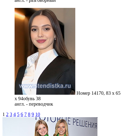
англ. - разговорный
Номер 14
170, 83 x 65
x 94
обувь 38
англ. - переводчик
1
2
3
4
5
6
7
8
9
10