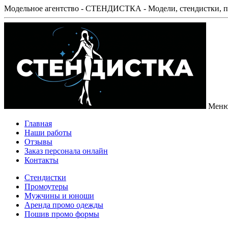
Модельное агентство - СТЕНДИСТКА - Модели, стендистки, п
Мен
Главная
Наши работы
Отзывы
Заказ персонала онлайн
Контакты
Стендистки
Промоутеры
Мужчины и юноши
Аренда промо одежды
Пошив промо формы