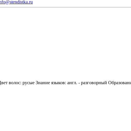
nfo@stendistka.ru
вет волос:
русые
Знание языков:
англ. - разговорный
Образовани