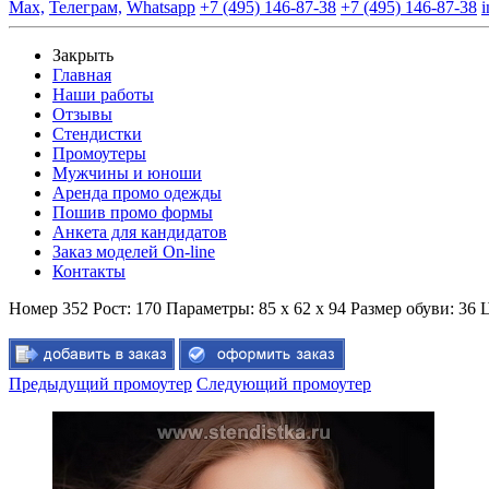
Max,
Телеграм,
Whatsapp
+7 (495) 146-87-38
+7 (495) 146-87-38
i
Закрыть
Главная
Наши работы
Отзывы
Стендистки
Промоутеры
Мужчины и юноши
Аренда промо одежды
Пошив промо формы
Анкета для кандидатов
Заказ моделей On-line
Контакты
Номер 352
Рост:
170
Параметры:
85 x 62 x 94
Размер обуви:
36
Ц
Предыдущий промоутер
Следующий промоутер