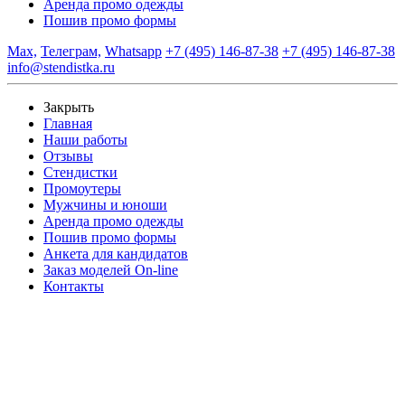
Аренда промо одежды
Пошив промо формы
Max,
Телеграм,
Whatsapp
+7 (495) 146-87-38
+7 (495) 146-87-38
info@stendistka.ru
Закрыть
Главная
Наши работы
Отзывы
Стендистки
Промоутеры
Мужчины и юноши
Аренда промо одежды
Пошив промо формы
Анкета для кандидатов
Заказ моделей On-line
Контакты