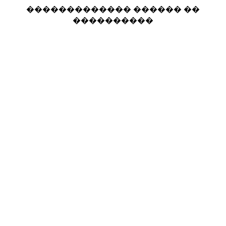
������������� ������ ��
����������