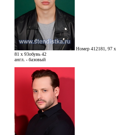
Номер 412
181, 97 x
81 x 93
обувь 42
англ. - базовый