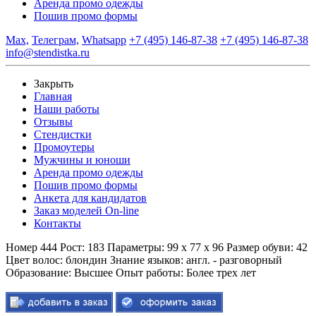
Аренда промо одежды
Пошив промо формы
Max,
Телеграм,
Whatsapp
+7 (495) 146-87-38
+7 (495) 146-87-38
info@stendistka.ru
Закрыть
Главная
Наши работы
Отзывы
Стендистки
Промоутеры
Мужчины и юноши
Аренда промо одежды
Пошив промо формы
Анкета для кандидатов
Заказ моделей On-line
Контакты
Номер 444
Рост:
183
Параметры:
99 x 77 x 96
Размер обуви:
42
Цвет волос:
блондин
Знание языков:
англ. - разговорный
Образование:
Высшее
Опыт работы:
Более трех лет