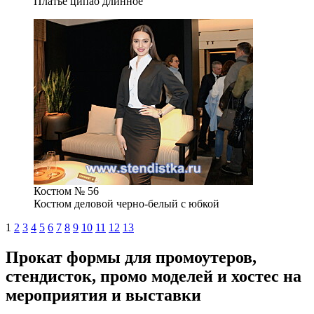
Платье ципао длинное
Костюм № 56
Костюм деловой черно-белый с юбкой
1
2
3
4
5
6
7
8
9
10
11
12
13
Прокат формы для промоутеров,
стендисток, промо моделей и хостес на
мероприятия и выставки