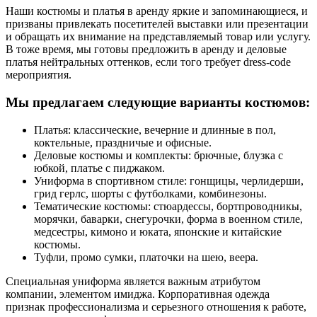
Наши костюмы и платья в аренду яркие и запоминающиеся, и
призваны привлекать посетителей выставки или презентации
и обращать их внимание на представляемый товар или услугу.
В тоже время, мы готовы предложить в аренду и деловые
платья нейтральных оттенков, если того требует dress-code
мероприятия.
Мы предлагаем следующие варианты костюмов:
Платья: классические, вечерние и длинные в пол,
коктельные, праздничые и офисные.
Деловые костюмы и комплекты: брючные, блузка с
юбкой, платье с пиджаком.
Униформа в спортивном стиле: гонщицы, черлидерши,
грид герлс, шорты с футболками, комбинезоны.
Тематические костюмы: стюардессы, бортпроводникы,
морячки, баварки, снегурочки, форма в военном стиле,
медсестры, кимоно и юката, японские и китайские
костюмы.
Туфли, промо сумки, платочки на шею, веера.
Специальная униформа является важным атрибутом
компании, элементом имиджа. Корпоративная одежда
признак профессионализма и серьезного отношения к работе,